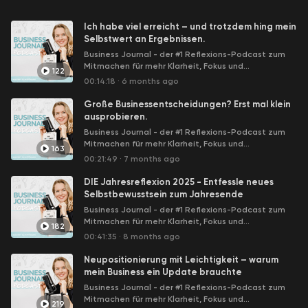
und lernst Ängste, Hindernisse und innere Blockaden zu
Ich habe viel erreicht – und trotzdem hing mein
navigieren. Durch Journal-Übungen und
Selbstwert an Ergebnissen.
Reflexionsfragen in Deinem Notizbuch erschaffst Du
Business Journal - der #1 Reflexions-Podcast zum
positive Veränderungen und kommst durch die Magie
Mitmachen für mehr Klarheit, Fokus und
des Aufschreibens ins Tun. In diesem Podcast teile ich
122
Selbstbewusstsein mit Maxine Schiffmann - mit
00:14:18
·
6 months ago
nicht nur die besten Businessreflexionen, sondern auch
Interviews von Frau Herz, Kristin Woltmann, Dana
ganz offen und ehrlich die Höhen und Tiefen meiner
Schwandt uvm.
Große Businessentscheidungen? Erst mal klein
eigenen Selbstständigkeit, um dir bei deinem
ausprobieren.
Businessaufbau zur Seite zu stehen. Lass uns
Business Journal - der #1 Reflexions-Podcast zum
gemeinsam loslegen! Deine Maxine
Mitmachen für mehr Klarheit, Fokus und
163
Selbstbewusstsein mit Maxine Schiffmann - mit
00:21:49
·
7 months ago
Interviews von Frau Herz, Kristin Woltmann, Dana
Schwandt uvm.
DIE Jahresreflexion 2025 - Entfessle neues
Selbstbewusstsein zum Jahresende
Business Journal - der #1 Reflexions-Podcast zum
Mitmachen für mehr Klarheit, Fokus und
182
Selbstbewusstsein mit Maxine Schiffmann - mit
00:41:35
·
8 months ago
Interviews von Frau Herz, Kristin Woltmann, Dana
Schwandt uvm.
Neupositionierung mit Leichtigkeit – warum
mein Business ein Update brauchte
Business Journal - der #1 Reflexions-Podcast zum
Mitmachen für mehr Klarheit, Fokus und
219