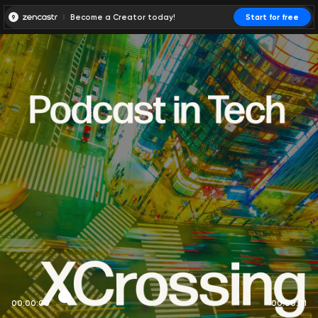
Become a Creator today!
Start for free
00:00:00
00:00:01