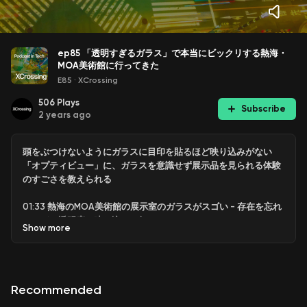
ep85 「透明すぎるガラス」で本当にビックリする熱海・
MOA美術館に行ってきた
E85
·
XCrossing
506
Plays
Subscribe
2 years ago
頭をぶつけないようにガラスに目印を貼るほど映り込みがない
「オプティビュー」に、ガラスを意識せず展示品を見られる体験
のすごさを教えられる
01:33 熱海のMOA美術館の展示室のガラスがスゴい - 存在を忘れ
るほどの透明度と映り込みの無さ
Show
more
02:09 透明すぎるので頭をぶつけないように気をつけて、という
注意書きがでかでか書かれてあった
Recommended
02:37 実際に版画を見ているときも顔を近づけてしまい、自分の
前髪が当たって初めて存在に気づく