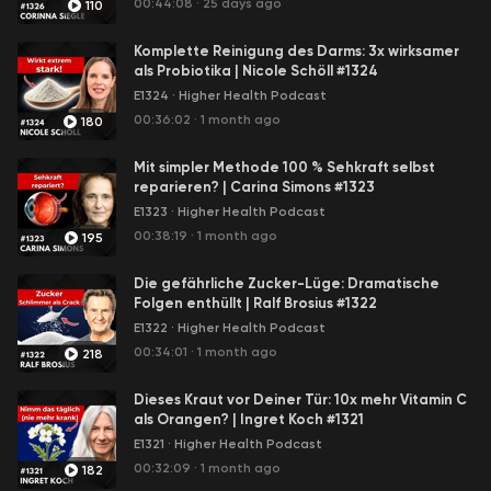
00:44:08
·
25 days ago
110
es mit uns teilt, sondern auch einen klaren Geist und
gesunden Körper, um das Leben in vollen Zügen
Komplette Reinigung des Darms: 3x wirksamer
genießen zu können."
als Probiotika | Nicole Schöll #1324
E1324
·
Higher Health Podcast
00:36:02
·
1 month ago
180
Mit simpler Methode 100 % Sehkraft selbst
reparieren? | Carina Simons #1323
E1323
·
Higher Health Podcast
00:38:19
·
1 month ago
195
Die gefährliche Zucker-Lüge: Dramatische
Folgen enthüllt | Ralf Brosius #1322
E1322
·
Higher Health Podcast
00:34:01
·
1 month ago
218
Dieses Kraut vor Deiner Tür: 10x mehr Vitamin C
als Orangen? | Ingret Koch #1321
E1321
·
Higher Health Podcast
00:32:09
·
1 month ago
182