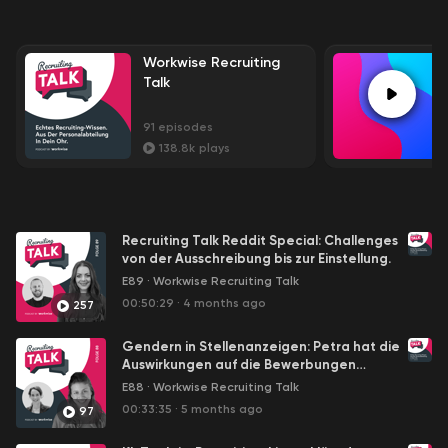
Workwise Recruiting
Talk
91
episodes
138.8k
plays
Recruiting Talk Reddit Special: Challenges
von der Ausschreibung bis zur Einstellung.
E89
·
Workwise Recruiting Talk
00:50:29
·
4 months ago
257
Gendern in Stellenanzeigen: Petra hat die
Auswirkungen auf die Bewerbungen
erforscht und teilt ihre Ergebnisse.
E88
·
Workwise Recruiting Talk
00:33:35
·
5 months ago
97