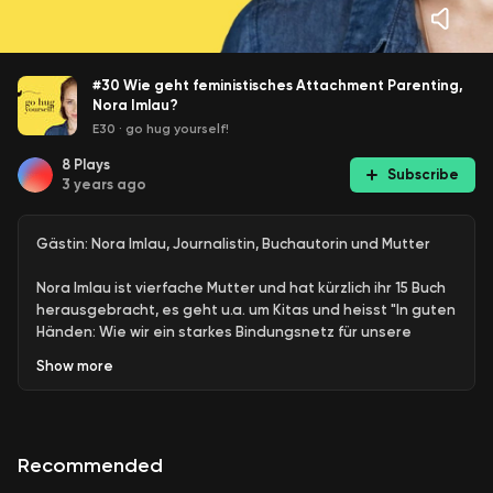
#30 Wie geht feministisches Attachment Parenting,
Nora Imlau?
E30
·
go hug yourself!
8
Plays
Subscribe
3 years ago
Gästin: Nora Imlau, Journalistin, Buchautorin und Mutter
Nora Imlau ist vierfache Mutter und hat kürzlich ihr 15 Buch
herausgebracht, es geht u.a. um Kitas und heisst "In guten
Händen: Wie wir ein starkes Bindungsnetz für unsere
Kinder knüpfeen". Als ich Nora Imlau zu unserem Gespräch
Show
more
treffe, sieht zu alldem noch frischgeduscht aus –
zumindest auf meinem Computerbildschirm. Meine erste
Frage lautet entsprechend: Wie schaffst Du das alles?
Oder wie schaffst Du es eben nicht? Intensives
Recommended
Familienleben und fordernder und erfüllender Job? (Eine
ihrer Antworten: "In dem ich mir selber immer wieder die