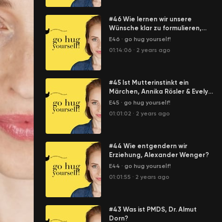
#46 Wie lernen wir unsere
Wünsche klar zu formulieren,
Annabelle Hirsch?
E46
·
go hug yourself!
01:14:06
·
2 years ago
#45 Ist Mutterinstinkt ein
Märchen, Annika Rösler & Evelyn
Höllrigl?
E45
·
go hug yourself!
01:01:02
·
2 years ago
#44 Wie entgendern wir
Erziehung, Alexander Wenger?
E44
·
go hug yourself!
01:01:55
·
2 years ago
#43 Was ist PMDS, Dr. Almut
Dorn?