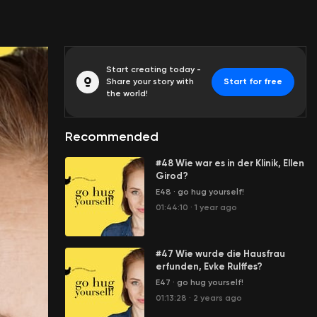
Start creating today -
Share your story with
Start for free
the world!
Recommended
#48 Wie war es in der Klinik, Ellen
Girod?
E48
·
go hug yourself!
01:44:10
·
1 year ago
#47 Wie wurde die Hausfrau
erfunden, Evke Rulffes?
E47
·
go hug yourself!
01:13:28
·
2 years ago