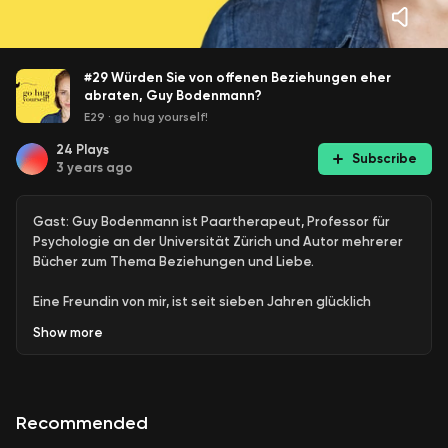
#29 Würden Sie von offenen Beziehungen eher
abraten, Guy Bodenmann?
E29
·
go hug yourself!
24
Plays
Subscribe
3 years ago
Gast: Guy Bodenmann ist Paartherapeut, Professor für
Psychologie an der Universität Zürich und Autor mehrerer
Bücher zum Thema Beziehungen und Liebe.
Eine Freundin von mir, ist seit sieben Jahren glücklich
verheiratet, hat ganz okayen und regelmässigen Sex mit
Show
more
ihrem Mann und denkt dennoch neuerdings beim Sex
ständig an ihren Bürokollegen. Und hat seitdem wieder
den besten Sex seines Lebens. Gleichzeitig auch ein total
schlechtes Gewissen, weil das für sie eine Art emotionalen
Recommended
Betrug darstellt. "Was würden sie meiner Freundin raten,
wenn sie zu ihnen in Beratung käme?" fragte ich Guy