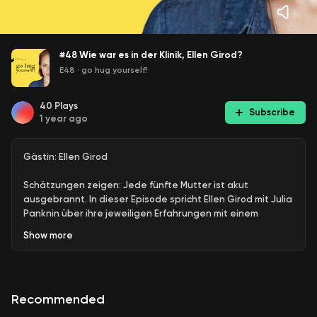
#48 Wie war es in der Klinik, Ellen Girod?
E48
·
go hug yourself!
40
Plays
Subscribe
1 year ago
Gästin: Ellen Girod
Schätzungen zeigen: Jede fünfte Mutter ist akut
ausgebrannt. In dieser Episode spricht Ellen Girod mit Julia
Panknin über ihre jeweiligen Erfahrungen mit einem
Burnout und der Zeit in der Klinik. Julia Panknin ist
Show
more
Journalistin, Speakerin und Gründerin von mamibrennt.com
- der Plattform rund ums Mütter-Burnout. In diesem
Gespräch sprechen die beiden Frauen viele Tabus an und
was Betroffenen helfen kann, um wieder zu sich zu finden.
Recommended
Dieser Podcast ist werbefrei und wird ermöglicht dank unseren