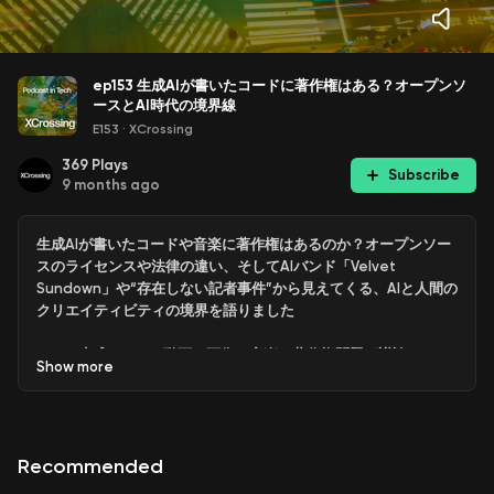
ep153 生成AIが書いたコードに著作権はある？オープンソ
ースとAI時代の境界線
E153
·
XCrossing
369
Plays
Subscribe
9 months ago
生成AIが書いたコードや音楽に著作権はあるのか？オープンソー
スのライセンスや法律の違い、そしてAIバンド「Velvet
Sundown」や“存在しない記者事件”から見えてくる、AIと人間の
クリエイティビティの境界を語りました
01:00 生成AIによる動画・画像・音楽は著作権問題が議論される
Show
more
が「コード」ってどうなの？
02:34 アルゴリズムには著作権がないが、書かれたコード自体に
は著作権がある（ただしAIが書いたものは著作権者が存在しな
Recommended
い）