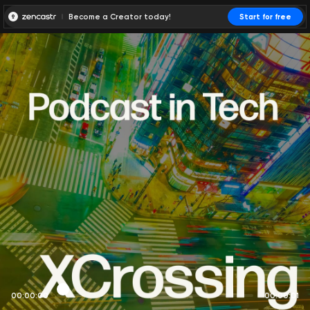
Become a Creator today!
Start for free
00:00:00
00:00:01