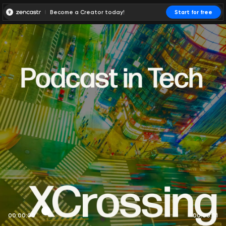
Become a Creator today!
Start for free
00:00:00
00:00:01