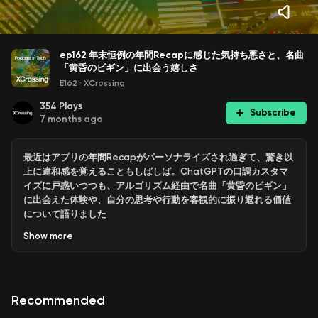
ep162 年末恒例の年間Recapに感じた気持ち悪さと、名曲
「黄昏のビギン」に出会う嬉しさ
E162
·
XCrossing
354
Plays
Subscribe
7 months ago
最近はアプリの年間Recapがパーソナライズされ過ぎて、驚き以
上に違和感を覚えることもしばしば。ChatGPTの口調カスタマ
イズに戸惑いつつも、アルゴリズム経由で名曲「黄昏のビギン」
に出会えた体験や、自分の思考や行動を客観的に振り返れる価値
について語りました
Show
more
01:35 忘年会とカラオケで声が超低くなった及川さん
03:41 YouTube 2025 Recapでヒット曲でもない曲がBGMにな
って自分向けパーソナライズにびっくり（＆気持ち悪さ）
Recommended
04:34 視聴傾向→1位ゲーム、2位カルチャー、3位テック