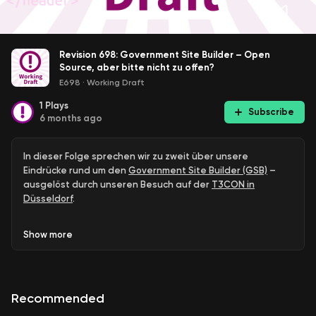
Revision 698: Government Site Builder – Open
Source, aber bitte nicht zu offen?
E698
·
Working Draft
1
Plays
Subscribe
6 months ago
In dieser Folge sprechen wir zu zweit über unsere
Eindrücke rund um den
Government Site Builder (GSB)
–
ausgelöst durch unseren Besuch auf der
T3CON in
Düsseldorf
.
Eigentlich wollten wir vor Ort ein Interview zum Projekt
Show
more
führen. Herausgekommen ist stattdessen eine kurze,
leicht rantige Bestandsaufnahme darüber, wie schwer es
ist, überhaupt belastbare Informationen oder
Gesprächspartner:innen zum GSB zu finden.
Recommended
Wir sprechen darüber, warum uns das Thema trotz (oder