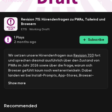
Revision 715: Hörendenfragen zu PWAs, Tailwind und
Browsern
E715
·
Working Draft
1
Plays
Subscribe
2 months ago
Wir setzen unsere Hörendenfragen aus
Revision 703
fort
und sprechen diesmal ausführlich über den Zustand von
PWAs im Jahr 2026 sowie über die Frage, warum sich
Browser gefühlt kaum noch weiterentwickeln. Dabei
landen wir bei Install-Prompts, App-Stores, Browser-
Engines, alternativen Suchmaschinen und der immer
Show
more
gleichen Chromium-Basis unter vielen modernen Browsern.
Außerdem diskutieren wir über neue Browser-Ideen wie
den
OpenAI Atlas Browser
, schauen auf die Rolle von
Recommended
Projekten wie
Electron
und
Tauri
und fragen uns, ob echte
Browser-Innovation heute überhaupt noch stattfindet