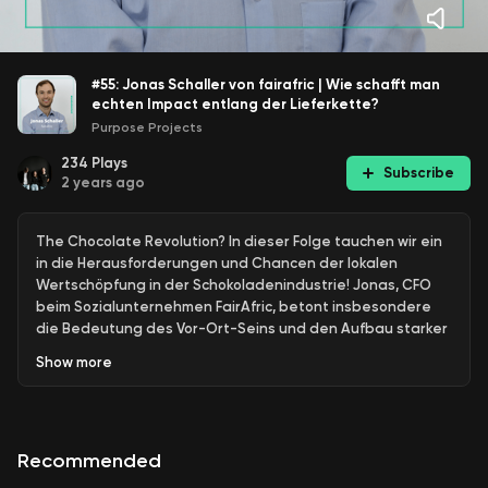
#55: Jonas Schaller von fairafric | Wie schafft man
echten Impact entlang der Lieferkette?
Purpose Projects
234
Plays
Subscribe
2 years ago
The Chocolate Revolution? In dieser Folge tauchen wir ein
in die Herausforderungen und Chancen der lokalen
Wertschöpfung in der Schokoladenindustrie! Jonas, CFO
beim Sozialunternehmen FairAfric, betont insbesondere
die Bedeutung des Vor-Ort-Seins und den Aufbau starker
Partnerschaften, um langfristige Lösungen zu finden. Hört
Show
more
also rein, um wertvolle Einblicke in die Welt der Schokolade
zu gewinnen und zu erfahren, wie lokale Wertschöpfung
einen Unterschied machen kann!
Recommended
👏 Checkt Jonas Schaller und FairAfric hier: