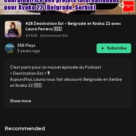
#28 Destination Est - Belgrade et Kvaka 22 avec
Laura Ferrero 🇷🇸
S3 E28
·
Destination Est
388
Plays
Subscribe
3 years ago
C’est parti pour un nouvel épisode du Podcast
« Destination Est » 🎙
Aujourd’hui, Laura nous fait découvrir Belgrade en Serbie
et Kvaka 22 🇷🇸
Laura est coordinatrice de projets européens pour Kvaka
Show
more
22, un espace d’art alternatif basé à Belgrade en Serbie
🇷🇸
Laura s’est installée en Serbie en 2019 après un Master
dans la culture entre l’Université Lyon 2 et l’Université des
Recommended
Arts de Belgrade.