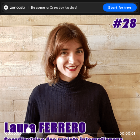
Become a Creator today!
Start for free
00:00:00
00:00:01