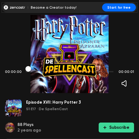
Become a Creator today!
Start for free
00:00:00
00:00:01
Episode XVII: Harry Potter 3
S1 E17
·
De SpellenCast
88
Plays
Subscribe
2 years ago