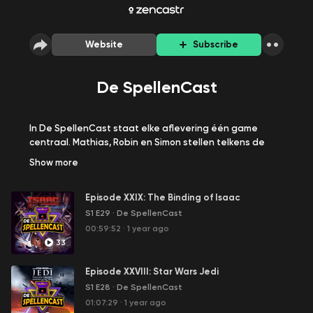
Website
Subscribe
De SpellenCast
In De SpellenCast staat elke aflevering één game
centraal. Mathias, Robin en Simon stellen telkens de
game even voor en bespreken dan hun ervaringen,
Show
more
bevindingen en leuke anekdotes.
Episode XXIX: The Binding of Isaac
Volg ons voor teasers en updates over nieuwe
afleveringen:
S1 E29
·
De SpellenCast
00:59:52
·
1 year ago
▶ Website:
https://spellencast.be/
33
▶YouTube:
https://bit.ly/spellencast
Episode XXVIII: Star Wars Jedi
S1 E28
·
De SpellenCast
▶ Spotify:
http://bit.ly/41pRHSf
01:07:29
·
1 year ago