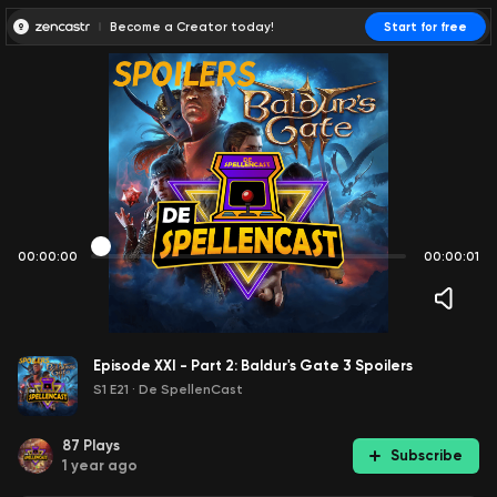
Become a Creator today!
Start for free
00:00:00
00:00:01
Episode XXI - Part 2: Baldur's Gate 3 Spoilers
S1 E21
·
De SpellenCast
87
Plays
Subscribe
1 year ago