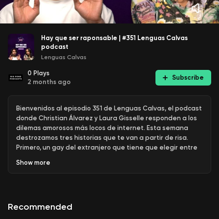
Hay que ser raponsable | #351 Lenguas Calvas
podcast
Lenguas Calvas
0
Plays
Subscribe
2 months ago
Bienvenidos al episodio 351 de Lenguas Calvas, el podcast
donde Christian Álvarez y Laura Gisselle responden a los
dilemas amorosos más locos de internet. Esta semana
destrozamos tres historias que te van a partir de risa.
Primero, un gay del extranjero que tiene que elegir entre
tres hombres: el francés quejica, el hijo del pastor
Show
more
traumatizado, o el rubio de ojos hipnotizantes. ¿Quién
gana? Spoiler: votamos unánimemente.
Después, una oyente vuelve con actualización de su
relación con diferencia de edad. ¿Sigue siendo un red flag
Recommended
o ya lo superamos? Spoiler: les mostramos las fotos.
Y para cerrar, una mujer descubre que su novio prefiere el