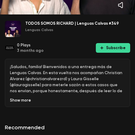
TODOS SOMOS RICHARD | Lenguas Calvas #349
Lenguas Calvas
0
Plays
Subscribe
3 months ago
¡Saludos, familia! Bienvenidos a una entrega más de
Lenguas Calvas. En esta vuelta nos acompañan Christian
Alvarez (@christianalvarezrd) y Laura Gisselle
(@lauragisselle) para meterle sazón a estos casos que
nos envían, porque honestamente, después de leer lo de
hoy, llegamos a una conclusión: en algún momento de la
Show
more
vida, todos somos Richard.¿De qué hablamos hoy?Hoy nos
pusimos a analizar la psicología del "sufrido". Ese ciclo
infinito de meter la pata, pedir perdón y volver a caer en lo
mismo. Debatimos sobre la delgada línea entre ser una
Recommended
persona que aprende de sus errores y ser, simplemente,
un "mmg" que disfruta del caos. Hablamos sobre la