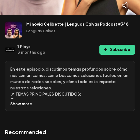
Mi novia Celibette | Lenguas Calvas Podcast #348
Lenguas Calvas
1
Plays
Subscribe
3 months ago
En este episodio, discutimos temas profundos sobre cómo
nos comunicamos, cómo buscamos soluciones fáciles en un
mundo de redes sociales, y cómo todo esto impacta
nuestras relaciones.
📌 TEMAS PRINCIPALES DISCUTIDOS:
🗣️ Evitar generalizaciones en el lenguaje - Christian abre
Show
more
el episodio reflexionando sobre cómo las generalizaciones
alimentan el odio y la división. Palabras que creemos
inofensivas trabajan en nuestro subconsciente y
perpetúan prejuicios. El cambio comienza con cómo nos
Recommended
comunicamos.
📱 La búsqueda de lo "fácil" impulsada por redes sociales -