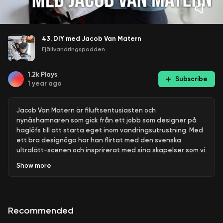
43. DIY med Jacob Van Matern
Fjällvandringspodden
1.2k
Plays
Subscribe
1 year ago
Jacob Van Matern är filuftsentusiasten och
nynäshamnaren som gick från ett jobb som designer på
haglöfs till att starta eget inom vandringsutrustning. Med
ett bra designöga har han flirtat med den svenska
ultralätt-scenen och insprirerat med sina skapelser som vi
ska prata om idag.
Show
more
Fler avsnitt?
Stötta oss genom patreon.
Och vi finns såklart på instagram som vanligt.
Recommended