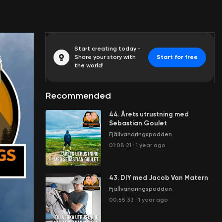
Start creating today -
Share your story with
Start for free
the world!
Recommended
44. Årets utrustning med
Sebastian Goulet
Fjällvandringspodden
01:08:21
·
1 year ago
43. DIY med Jacob Van Matern
Fjällvandringspodden
00:55:33
·
1 year ago