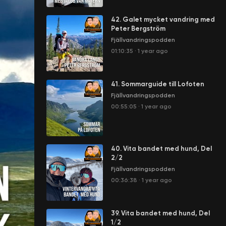
42. Galet mycket vandring med
Peter Bergström
Fjällvandringspodden
01:10:35
·
1 year ago
41. Sommarguide till Lofoten
Fjällvandringspodden
00:55:05
·
1 year ago
40. Vita bandet med hund, Del
2/2
Fjällvandringspodden
00:36:38
·
1 year ago
39. Vita bandet med hund, Del
1/2