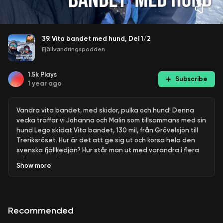
39. Vita bandet med hund, Del 1/2
Fjällvandringspodden
1.5k
Plays
Subscribe
1 year ago
Vandra vita bandet, med skidor, pulka och hund! Denna
vecka träffar vi Johanna och Malin som tillsammans med sin
hund Lego skidat Vita bandet, 130 mil, från Grövelsjön till
Treriksröset. Hur är det att ge sig ut och korsa hela den
svenska fjällkedjan? Hur står man ut med varandra i flera
månader? Få svar i veckans avsnitt!
Show
more
Fler avsnitt?
Stötta oss genom patreon.
Och vi finns såklart på instagram som vanligt.
Recommended