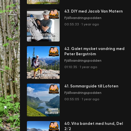
43. DIY med Jacob Van Matern
Fjällvandringspodden
00:55:33
·
1 year ago
42. Galet mycket vandring med
Peter Bergström
Fjällvandringspodden
01:10:35
·
1 year ago
41. Sommarguide till Lofoten
Fjällvandringspodden
00:55:05
·
1 year ago
40. Vita bandet med hund, Del
2/2