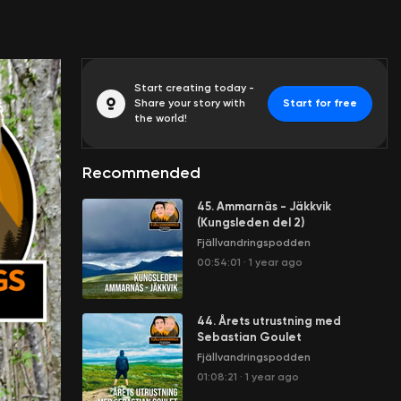
Start creating today -
Share your story with
Start for free
the world!
Recommended
45. Ammarnäs - Jäkkvik
(Kungsleden del 2)
Fjällvandringspodden
00:54:01
·
1 year ago
44. Årets utrustning med
Sebastian Goulet
Fjällvandringspodden
01:08:21
·
1 year ago