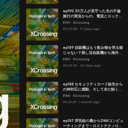
ep190 30万人が見守った夫の不倫
旅行の実況からの、電流とロックの
AC/DCを学ぶ回
E190
·
XCrossing
00:27:08
·
17 days ago
ep189 自販機はもう飲み物を売る箱
じゃない？推し活自販機から海外の
トレカ事情
E189
·
XCrossing
00:22:36
·
24 days ago
ep188 セキュリティカード紛失から
の神対応に感動、そして未だ続く化
学物質サスペンス
E188
·
XCrossing
00:21:29
·
1 month ago
ep187 浮世絵の裏からDNAコンピュ
ーティングまで − ロストテクノロジ