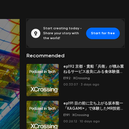
Start creating today -
Share your story with
Start for free
the world!
Recommended
ep192 京都・貴船「兵衛」が積み重
ねるサービス改良にみる食体験価値
と価格とブランドのバランス
E192
·
XCrossing
00:33:07
·
3 days ago
ep191 目の前に立ち上がる坂本龍一
「KAGAMI+」で体験したMR技術と
最新の空間音響
E191
·
XCrossing
00:26:12
·
10 days ago