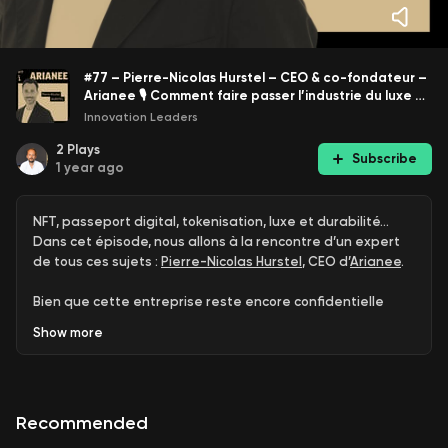
#77 – Pierre-Nicolas Hurstel – CEO & co-fondateur –
Arianee 🎙️ Comment faire passer l’industrie du luxe au
niveau supérieur grâce au Web3
Innovation Leaders
2
Plays
Subscribe
1 year ago
NFT, passeport digital, tokenisation, luxe et durabilité…
Dans cet épisode, nous allons à la rencontre d’un expert
de tous ces sujets :
Pierre-Nicolas Hurstel
, CEO d’
Arianee
.
Bien que cette entreprise reste encore confidentielle
pour le grand public, elle n'en est pas moins au cœur du
Show
more
phénomène en pleine expansion qu’est la blockchain.
Depuis sa création en 2016, Arianee a collaboré avec plus
de 50 marques, principalement issues de grands groupes
du luxe, et a équipé plus de 2 millions de produits avec ses
Recommended
NFT.