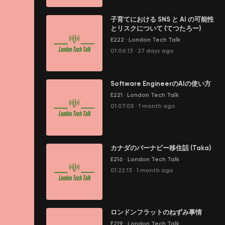
子育てにおける SNS と AI の可能性
とリスクについて (てつたろー)
E222
·
London Tech Talk
01:06:13
·
27 days ago
Software EngineerのAIの使い方
E221
·
London Tech Talk
01:07:05
·
1 month ago
カナダのバーナビー移住話 (Taka)
E216
·
London Tech Talk
01:22:13
·
1 month ago
ロンドンフラットのねずみ事情
E219
·
London Tech Talk