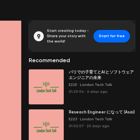
Start creating today -
Share your story with
Start for free
the world!
Recommended
パリでの子育てとAIとソフトウェア
エンジニアの未来
E225
·
London Tech Talk
01:29:04
·
6 days ago
Reseach Engineer になって (Asai)
E223
·
London Tech Talk
01:02:07
·
20 days ago