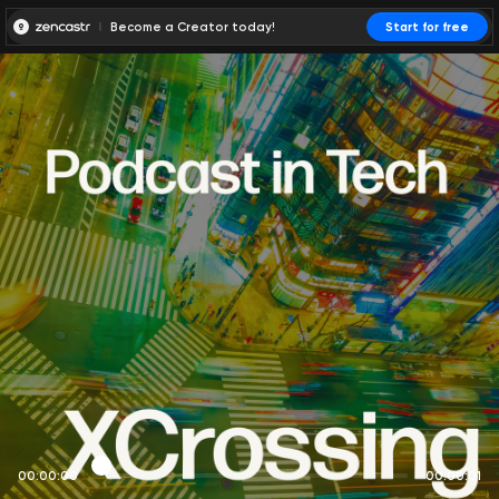
Become a Creator today!
Start for free
00:00:00
00:00:01