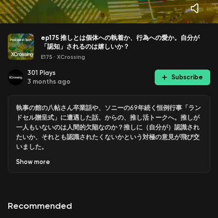
ep175 推しとは個体への執着か、行為への愛か。自分が
「認知」されるのは嬉しいか？
E175
·
XCrossing
301
Plays
Subscribe
3 months ago
執事の館の八帖さん卒業話や、ソニーの69年続く恒例行事「ラン
ドセル贈呈式」に遭遇した話、からの、推し活トークへ。推しが
一人もいないのは人間的欠陥なのか？推しに（自分が）認識され
たいか、それとも認識されたくないかという対極の意見が飛び交
いました。
Show
more
00:47 執事の館の給仕係 八帖さんが3月末に卒業、全国の主（あ
るじ）に衝撃
02:20 ソニー本社が家族連れで大賑わいだった理由は69年続く
Recommended
「ランドセル贈呈式」