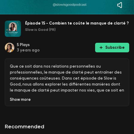
Épisode 15 - Combien te coûte le manque de clarté ?
Slow is Good (FR)
5
Plays
Subscribe
3 years ago
Que ce soit dans nos relations personnelles ou
professionnelles, le manque de clarté peut entraîner des
conséquences coûteuses. Dans cet épisode de Slow is
Good, nous allons explorer les différentes manières dont
le manque de clarté peut impacter nos vies, que ce soit en
termes d'argent, de temps, de travail, ou de bien-être
Show
more
émotionnel. Nous examinerons également les moyens de
lutter contre le manque de clarté et de trouver des
solutions pour éviter ses conséquences négatives. Alors,
installe-toi confortablement et profite de cet épisode.
Recommended