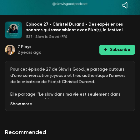
Episode 27 - Christel Durand - Des expériences
sonores qui rassemblent avec Fika(s), le festival
E27
·
Slow is Good (FR)
7
Plays
Subscribe
2 years ago
Pour cet épisode 27 de Slow Is Good, je partage autours
d'une conversation joyeuse et très authentique l'univers
de la créatrice de Fika(s): Christel Durand.
Elle partage: "Le slow dans ma vie est seulement dans
l'expérience FIKA(S). Je cherche à créer des moments
Show
more
intimes et précieux où les gens prennent le temps de
profiter de l'événement grâce à des pauses fika.
Sinon malheureusement créer du temps "slow" est pour
moi un défi qui est tout le contraire. Mais j' essaie de
Recommended
remédier à cela."