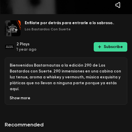
Enfilate por detrás para entrarle a lo sabroso..
Los Bastardos Con Suerte
2
Plays
Subscribe
1 year ago
Bienvenidos Bastarnautas a la edición 290 de Los
Bastardos con Suerte. 290 inmersiones en una cabina con
luz tenue, aroma a whiskey y vermouth, música exquisita y
pláticas que no llevan a ninguna parte porque ya estás
aquí.
Show
more
Deléitate con este set de canciones:
Recommended
Howling round my happy home de Daniel Norgren, Funky
Nassau - un funk muy sabroso para refrescarte las patas y