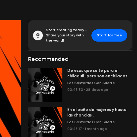
Start creating today -
Share your story with
Start for free
the world!
Recommended
De esas que se te para el
chilaquil.. pero son enchiladas
Los Bastardos Con Suerte
00:43:50
·
28 days ago
En el baño de mujeres y hasta
las chanclas .
Los Bastardos Con Suerte
00:43:17
·
1 month ago