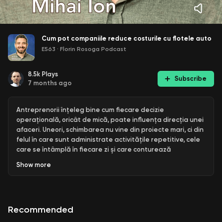
Cum pot companiile reduce costurile cu flotele auto
E563
·
Florin Rosoga Podcast
8.5k
Plays
Subscribe
7 months ago
Antreprenorii înțeleg bine cum fiecare decizie
operațională, oricât de mică, poate influența direcția unei
afaceri. Uneori, schimbarea nu vine din proiecte mari, ci din
felul în care sunt administrate activitățile repetitive, cele
care se întâmplă în fiecare zi și care conturează
stabilitatea unei companii.
Show
more
Invitatul meu, Ion Mihai, Regional Sales Manager la DKV
Mobility România, lucrează de peste un deceniu alături de
firme care încearcă să își păstreze echilibrul într-o piață
Recommended
tot mai rapidă. A văzut atât momentele în care costurile
scăpate din vedere au pus presiune pe o afacere, cât și