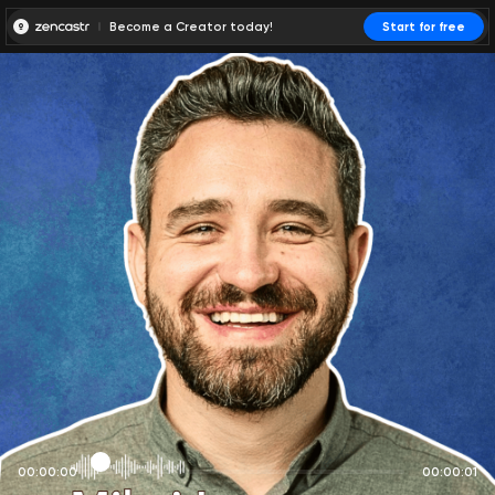
Become a Creator today!
Start for free
00:00:00
00:00:01