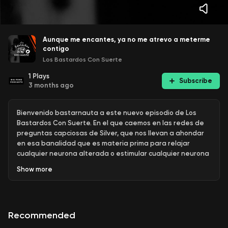
Aunque me encantes, ya no me atrevo a meterme
contigo
Los Bastardos Con Suerte
1
Plays
Subscribe
3 months ago
Bienvenido bastarnauta a este nuevo episodio de Los
Bastardos Con Suerte. En el que caemos en las redes de
preguntas capciosas de Silver, que nos llevan a ahondar
en esa banalidad que es materia prima para relajar
cualquier neurona alterada o estimular cualquier neurona
apendejada.
Show
more
Sumérgete con nosotros en Cabina para que, además y
sobre todas las cosas, disfrutes de estos deliciosos
descubrimientos musicales que crispan, fascinan y
Recommended
electrizan.