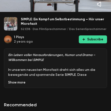
SIMPLE: Ein Kampf um Selbstbestimmung – Hör unser
Microfazit
S2 E38
·
Das FilmSprechzimmer / Das SerienSprechzimmer
1
Plays
Subscribe
2 years ago
Ein Leben voller Herausforderungen, Humor und Drama –
Willkommen bei SIMPLE
In unserem neuesten Microfazit dreht sich alles um die
bewegende und spannende Serie
SIMPLE
. Diese
fünfteilige Drama-Serie aus Spanien erzählt die
Show
more
Geschichte von Ángels, Nati, Marga und Patri, vier jungen
Frauen mit geistiger Behinderung, die in einer betreuten
Wohngemeinschaft in Barcelona leben.
Recommended
Die Serie ist nicht nur super spannend und gut gemacht,
sondern beleuchtet auch humorvoll und dramatisch die