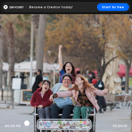
Become a Creator today!
Start for free
00:00:00
00:00:01