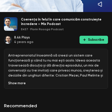
Coerența în felul în care comunicăm construiește
încredere – Mix Podcast
E457
·
Florin Rosoga Podcast
8.4k
Plays
Subscribe
4 years ago
Antreprenoriatul înseamnă să creezi un sistem care
funcționează și când tu nu mai ești acolo. Ideea aceasta
traversează discuția și dă direcția episodului, un mix de
conversații cu trei invitați care privesc munca, creșterea și
deciziile din unghiuri diferite: Cristian Mezei, Paul Melinte și
Darius Mureșan. Fiecare vine cu propria experiență – din
Show
more
business, din lucrul cu echipe, din zona de strategie și
execuție – iar împreună conturează o reflecție despre
cum construim ceva care crește în timp.
Recommended
Pentru mai multe resurse despre episodul de astăzi,
notițe, ideile sumarizate -
click aici pentru pagina