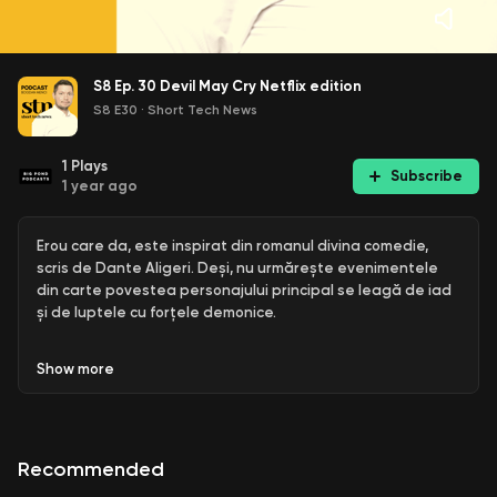
S8 Ep. 30 Devil May Cry Netflix edition
S8 E30
·
Short Tech News
1
Plays
Subscribe
1 year ago
Erou care da, este inspirat din romanul divina comedie,
scris de Dante Aligeri. Deși, nu urmărește evenimentele
din carte povestea personajului principal se leagă de iad
și de luptele cu forțele demonice.
Seria de jocuri Devil May Cry își are începuturile în 2001 și
Show
more
conține 6 titluri principale și multe alte remake-uri și
variante pentru mobile. Cel mai popular și apreciat dintre
ele se numără chiar ultimul titlu din serie Devil May Cry 5,
apărut în 2019.
Recommended
Episoadele televizate nu reprezintă o transpunere fidelă