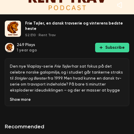
Frie Tøjler, en dansk travserie og vinterens bedste
heste
S2 E10
·
Rent Trav
249
Plays
Subscribe
1 year ago
Den nye Viaplay-serie
Frie Tøjler
har sat fokus på det
celebre norske galopmiljø, og i studiet går tankerne straks
til
Strigler og Børster
fra 1999. Men hvad kunne en dansk tv-
serie om travsport indeholde? På bare ti minutter
eksploderer ideudviklingen – og der er masser at bygge
videre på!
Show
more
🏆
Ugens Top 5:
Vi kårer vinterens bedste heste! Er det
klasse eller sejre, der vægter højest? Mange helte
nævnes, og de er alle med til at holde sulkyhjulene i gang
Recommended
året rundt.