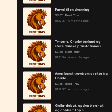
Farvel til en dronning
S3 E7
·
Rent Trav
01:12:27
·
4 months ago
Tv-serie, Charlottenlund og
store danske præstationer i
Sverige
S3 E6
·
Rent Trav
01:21:56
·
4 months ago
Amerikansk travdrøm direkte fra
Florida
S3 E5
·
Rent Trav
01:12:57
·
4 months ago
Galla-debat, opdrættersnak
og dobbelt Top 5