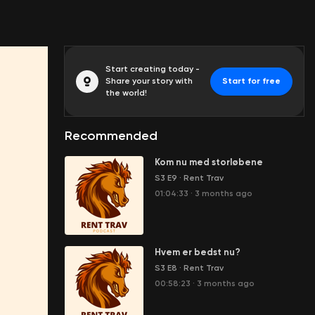
Start creating today -
Share your story with
Start for free
the world!
Recommended
Kom nu med storløbene
S3 E9
·
Rent Trav
01:04:33
·
3 months ago
Hvem er bedst nu?
S3 E8
·
Rent Trav
00:58:23
·
3 months ago