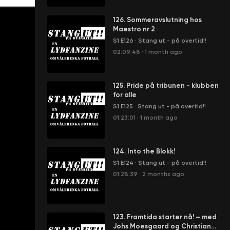
126. Sommeravslutning hos
Maestro nr 2
S1 E126
·
Stang ut - på overtid!!
02:09:48
·
1 month ago
125. Pride på tribunen - klubben
for alle
S1 E125
·
Stang ut - på overtid!!
01:23:01
·
1 month ago
124. Into the Blokk!
S1 E124
·
Stang ut - på overtid!!
01:28:39
·
2 months ago
123. Framtida starter nå! – med
Johs Moesgaard og Christian