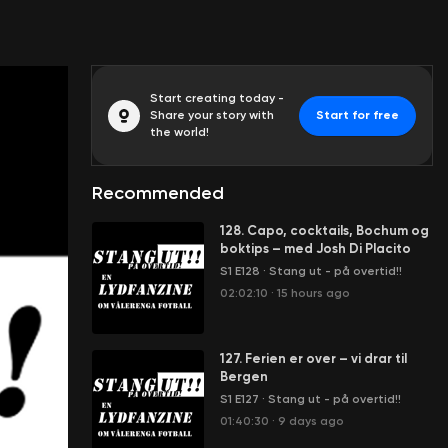
Start creating today -
Share your story with
Start for free
the world!
Recommended
128. Capo, cocktails, Bochum og
boktips – med Josh Di Placito
S1 E128
·
Stang ut - på overtid!!
02:02:10
·
15 hours ago
127. Ferien er over – vi drar til
Bergen
S1 E127
·
Stang ut - på overtid!!
01:40:30
·
9 days ago