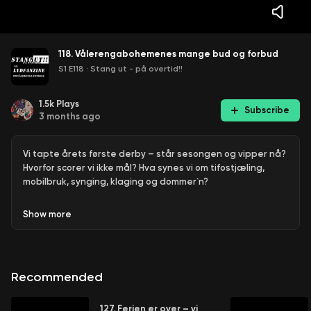
118. Vålerengabohemenes mange bud og forbud
S1 E118
·
Stang ut - på overtid!!
1.5k
Plays
Subscribe
3 months ago
Vi tapte årets første derby – står sesongen og vipper nå?
Hvorfor scorer vi ikke mål? Hva synes vi om tifostjæling,
mobilbruk, synging, klaging og dommer`n?
Show
more
Recommended
127. Ferien er over – vi