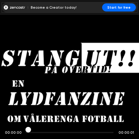
Become a Creator today!
Start for free
00:00:00
00:00:01