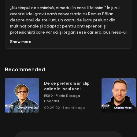
„Nu timpul ne schimbă, ci modul în care îl folosim.” În jurul
acestei idei gravitează conversația cu Remus Bălan
despre anul de trei luni, un cadru de lucru preluat din
multinaționale și adaptat pentru antreprenori și
profesioniști care vor să își organizeze cariera, business-ul
sau viața cu mai multă coerență.
Show
more
Remus are peste douăzeci de ani de experiență în
corporații și mai bine de un deceniu în antreprenoriat,
unde a lucrat cu sute de business-uri din zeci de domenii.
Recommended
A luat sisteme testate în organizații mari și le-a modelat
pentru companii mici și mijlocii, pornind de la o întrebare
simplă: cum folosești următoarele 90 de zile astfel încât să
De ce preferăm un clip
conteze?
online în locul unei
explicații științifice? cu
E589
·
Florin Rosoga
Pentru mai multe resurse despre episodul de astăzi,
Cristian Presură
Podcast
notițe, ideile sumarizate -
click aici pentru pagina
00:29:02
·
1 month ago
episodului
***
Găsești notițe, ideile principale, insight-uri și cărțile