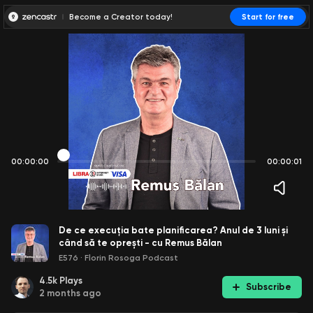
Become a Creator today!
Start for free
00:00:00
00:00:01
De ce execuția bate planificarea? Anul de 3 luni și
când să te oprești - cu Remus Bălan
E576
·
Florin Rosoga Podcast
4.5k
Plays
Subscribe
2 months ago