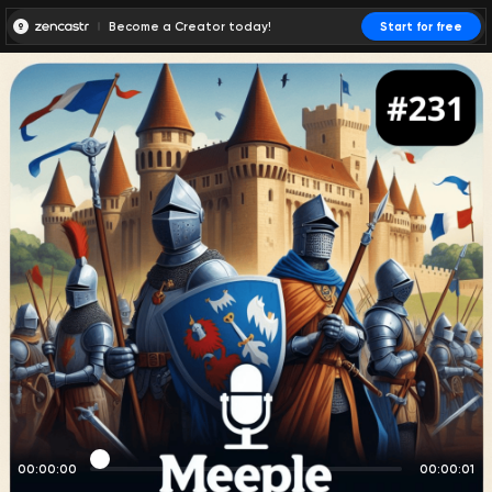
Become a Creator today!
Start for free
00:00:00
00:00:01