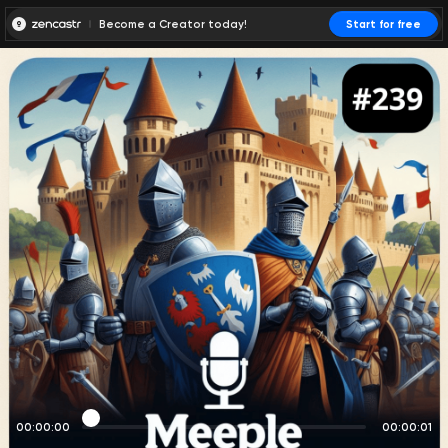
Become a Creator today!
Start for free
00:00:00
00:00:01