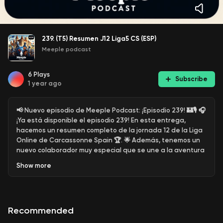
239. (T5) Resumen J12 Liga5 CS (ESP)
Meeple podcast
6
Plays
Subscribe
1 year ago
📢 Nuevo episodio de Meeple Podcast: ¡Episodio 239! 🏰🎙️ 🎧
¡Ya está disponible el episodio 239! En esta entrega,
hacemos un resumen completo de la jornada 12 de la Liga
Online de Carcassonne Spain 🏆. 🌟 Además, tenemos un
nuevo colaborador muy especial que se une a la aventura
del podcast. ¿Quién será? No te
Show
more
Recommended