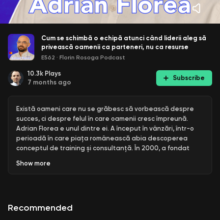
Cum se schimbă o echipă atunci când liderii aleg să
privească oamenii ca parteneri, nu ca resurse
E562
·
Florin Rosoga Podcast
10.3k
Plays
Subscribe
7 months ago
Există oameni care nu se grăbesc să vorbească despre
succes, ci despre felul în care oamenii cresc împreună.
Adrian Florea e unul dintre ei. A început în vânzări, într-o
perioadă în care piața românească abia descoperea
conceptul de training și consultanță. În 2000, a fondat
Trend Consult, una dintre primele companii de la noi care
Show
more
au adus ideea de învățare experiențială — un mod de a
învăța prin practică, prin emoție, prin descoperire directă.
De peste două decenii, Adrian lucrează cu echipe de
conducere și lideri din organizații care vor să-și
Recommended
regândească modul în care colaborează și conduc.