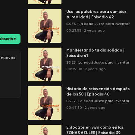
Usa las palabras para cambiar
tu realidad | Episodio 42
S5 E4
·
La edad Justa para Inventar
00:23:55
·
2 years ago
ubscribe
Manifestando tu día soñado |
Episodio 41
s nuevas
S5 E3
·
La edad Justa para Inventar
00:29:00
·
2 years ago
Historia de reinvención después
de los 50 | Episodio 40
S5 E2
·
La edad Justa para Inventar
00:43:50
·
2 years ago
Enfócate en vivir como en las
ZONAS AZULES | Episodio 39