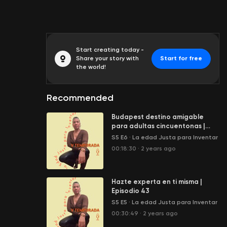
Start creating today -
Share your story with
Start for free
the world!
Recommended
Budapest destino amigable
para adultas cincuentonas |
Episodio 44
S5 E6
·
La edad Justa para Inventar
00:18:30
·
2 years ago
Hazte experta en ti misma |
Episodio 43
S5 E5
·
La edad Justa para Inventar
00:30:49
·
2 years ago