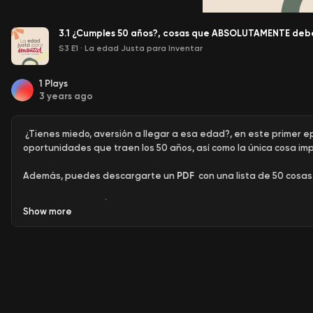
3.1 ¿Cumples 50 años?, cosas que ABSOLUTAMENTE debe
S3 E1
·
La edad Justa para Inventar
1
Plays
3 years ago
¿Tienes miedo, aversión a llegar a esa edad?, en este primer e
oportunidades que traen los 50 años, así como la única cosa im
Además, puedes descargarte un
PDF
con una lista de 50 cosas
subscribepage.io/50CosasxHacer
Show
more