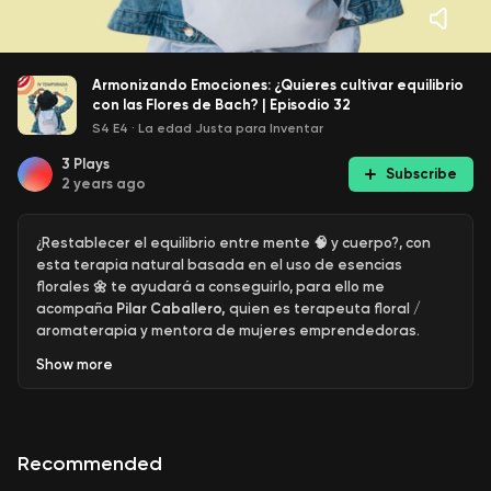
Armonizando Emociones: ¿Quieres cultivar equilibrio
con las Flores de Bach? | Episodio 32
S4 E4
·
La edad Justa para Inventar
3
Plays
Subscribe
2 years ago
¿Restablecer el equilibrio entre mente 🧠 y cuerpo?, con
esta terapia natural basada en el uso de esencias
florales 🌼 te ayudará a conseguirlo, para ello me
acompaña
Pilar Caballero,
quien es terapeuta floral /
aromaterapia y mentora de mujeres emprendedoras.
Show
more
Estas esencias están además clasificadas en varios
grupos, entre los que se encuentran los 12 sanadores
Recommended
basados en tu personalidad.