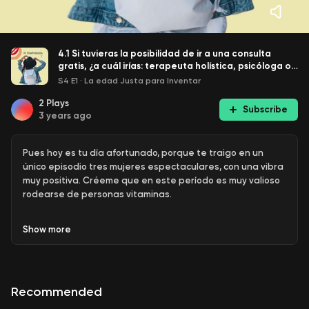
4.1 Si tuvieras la posibilidad de ir a una consulta
gratis, ¿a cuál irías: terapeuta holística, psicóloga o
astróloga?
S4 E1
·
La edad Justa para Inventar
2
Plays
Subscribe
3 years ago
Pues hoy es tu día afortunado, porque te traigo en un
único episodio tres mujeres espectaculares, con una vibra
muy positiva. Créeme que en este período es muy valioso
rodearse de personas vitaminas.
Show
more
¿Qué te traen cada una de ellas?
Eva Notario
quien es
profesora de Qi gong (Qui chun), disciplina para conectar
con tu feminidad, tu lado Yin, nos dará las bases para
Recommended
entender estos movimientos que transmiten paz y
tranquilidad a tu ser.