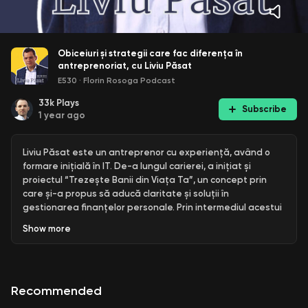
Obiceiuri și strategii care fac diferența în
antreprenoriat, cu Liviu Păsat
E530
·
Florin Rosoga Podcast
33k
Plays
Subscribe
1 year ago
Liviu Păsat este un antreprenor cu experiență, având o
formare inițială în IT. De-a lungul carierei, a inițiat și
proiectul “Trezește Banii din Viața Ta”, un concept prin
care și-a propus să aducă claritate și soluții în
gestionarea finanțelor personale. Prin intermediul acestui
proiect, Liviu a reușit să ajungă la peste 25.000 de
Show
more
participanți la evenimente organizate în România și Marea
Britanie.
Este autorul cărții “Obiceiuri care fac toți banii”, un titlu ce
Recommended
sintetizează viziunea sa despre importanța obiceiurilor în
succesul financiar. În plus, Liviu a fost activ pe piețele