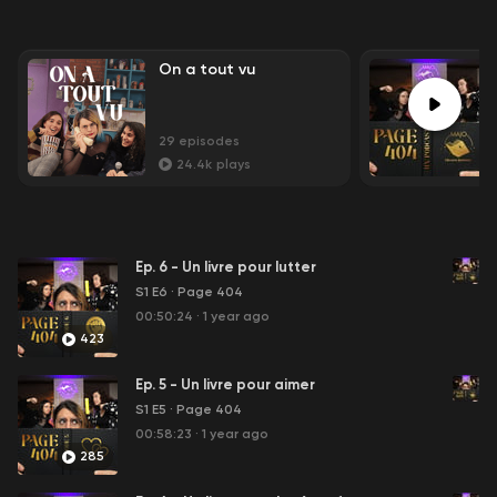
On a tout vu
29
episodes
24.4k
plays
Ep. 6 - Un livre pour lutter
S1 E6
·
Page 404
00:50:24
·
1 year ago
423
Ep. 5 - Un livre pour aimer
S1 E5
·
Page 404
00:58:23
·
1 year ago
285